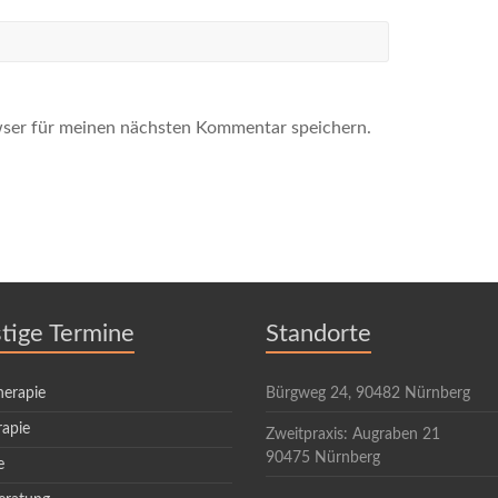
ser für meinen nächsten Kommentar speichern.
stige Termine
Standorte
herapie
Bürgweg 24, 90482 Nürnberg
rapie
Zweitpraxis: Augraben 21
90475 Nürnberg
e