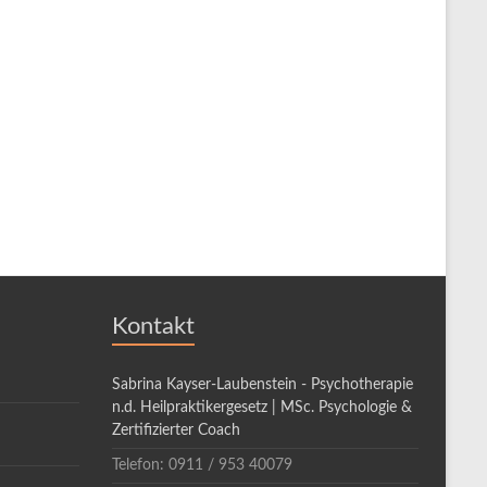
Kontakt
Sabrina Kayser-Laubenstein - Psychotherapie
n.d. Heilpraktikergesetz | MSc. Psychologie &
Zertifizierter Coach
Telefon: 0911 / 953 40079