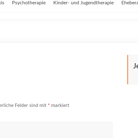
is
Psychotherapie
Kinder- und Jugendtherapie
Eheber
J
erliche Felder sind mit
*
markiert