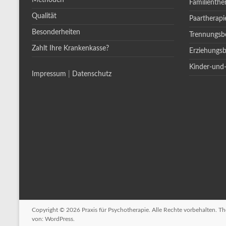
Methoden
Familienthe
Qualität
Paartherapi
Besonderheiten
Trennungsb
Zahlt Ihre Krankenkasse?
Erziehungs
Kinder-und
Impressum
|
Datenschutz
Copyright © 2026
Praxis für Psychotherapie
. Alle Rechte vorbehalten. 
von:
WordPress
.