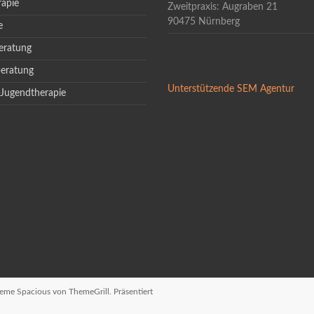
rapie
Zweitpraxis: Augraben 21
90475 Nürnberg
e
eratung
beratung
Unterstützende SEM Agentur
-Jugendtherapie
Theme
Spacious
von ThemeGrill. Präsentiert